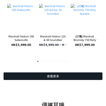
Marshall Heston 200
[訂購] Marshall
1
Marshall Heston 120
Subwoofer
Bromley 750 Party
& 60 Soundbar
Speaker
HK$3,999.00
HK$7,999.00
HK$4,999.00 ~ HK$7,999.00
查看更多
便攜耳擴