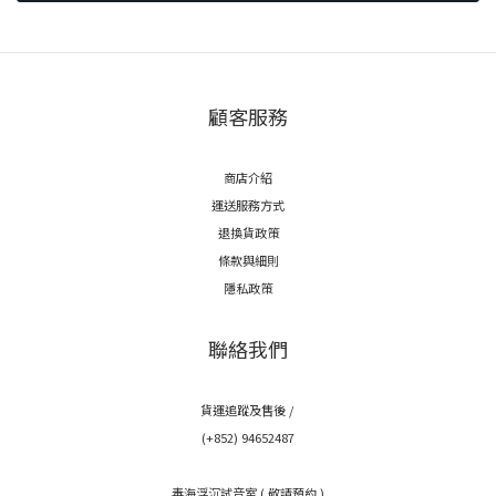
顧客服務
商店介紹
運送服務方式
退換貨政策
條款與細則
隱私政策
聯絡我們
貨運追蹤及售後 /
(+852) 94652487
毒海浮沉試音室 ( 敬請預約 )