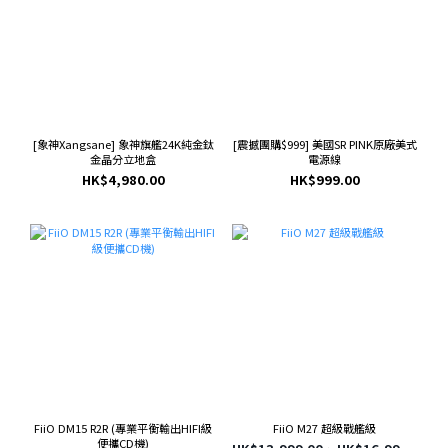
[象神Xangsane] 象神旗艦24K純金鈦
[震撼團購$999] 美國SR PINK原廠美式
金晶分立地盒
電源線
HK$4,980.00
HK$999.00
FiiO DM15 R2R (專業平衡輸出HIFI級
FiiO M27 超級戰艦級
便攜CD機)