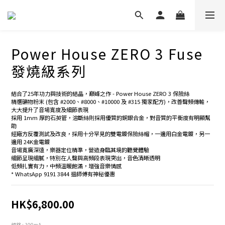
Power House ZERO 3 Fuse
發燒級系列
結合了25年功力與技術的結晶，巔峰之作 - Power House ZERO 3 保險絲
精選礦物粉末 (包含 #2000、#8000、#10000 及 #315 獨家配方)，改善聲頻傳輸，
大大提升了音場寬度及細節表現
採用 1mm 厚的石英管，溶斷絲則採用優質的銅銀合金，對音質的平衡度有明顯幫
助
經廠方反覆測試及改良，採用十分罕見的雙電鍍保險絲帽，一邊用白金電鍍，另一
邊用 24K金電鍍
音場寬廣深遠，樂器定位精準，營造身臨其境的聽覺體驗
細節呈現細膩，特別在人聲與高頻段表現突出，音色清晰透明
低頻扎實有力，中頻溫暖飽滿，增強音樂情感
* WhatsApp 9191 3844 搵師傅有神秘優惠
HK$6,800.00
規格
: 100mA