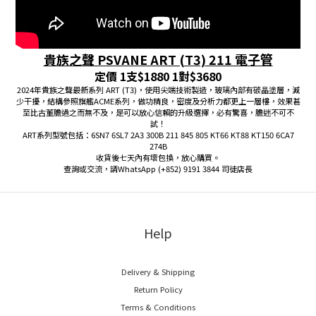
貴族之聲 PSVANE ART (T3) 211 電子管
定價 1支$1880 1對$3680
2024年貴族之聲最新系列 ART (T3)，使用尖端技術製造，玻璃內部有碳晶塗層，減
少干擾，結構參照旗艦ACME系列，做功精良，密度及分析力都更上一層樓，效果甚
至比古董膽過之而無不及，是可以放心信賴的升級選擇，必有驚喜，膽迷不可不
試！
ART系列型號包括：6SN7 6SL7 2A3 300B 211 845 805 KT66 KT88 KT150 6CA7
274B
收貨後七天內有壞包換，放心購買。
查詢或交流，請WhatsApp (+852) 9191 3844 司徒店長
Help
Delivery & Shipping
Return Policy
Terms & Conditions