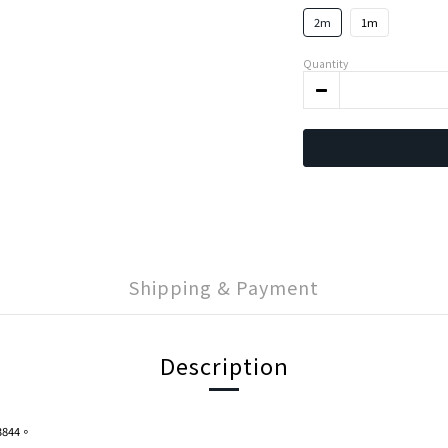
2m
1m
Quantity
Shipping & Payment
Description
844。