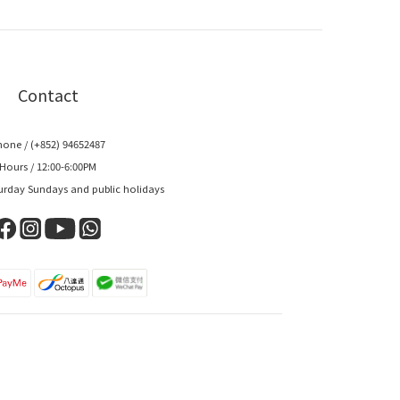
Contact
hone / (+852) 94652487
Hours / 12:00-6:00PM
urday Sundays and public holidays