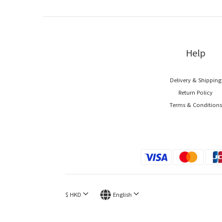
Help
Delivery & Shipping
Return Policy
Terms & Conditions
$
HKD
English