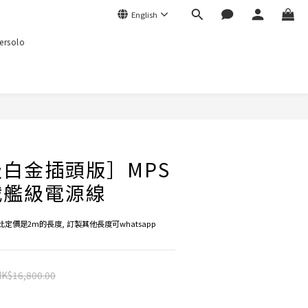
English
ersolo
白金插頭版］MPS
戰艦級電源線
此定價是2m的長度, 訂製其他長度可whatsapp 
K$16,800.00