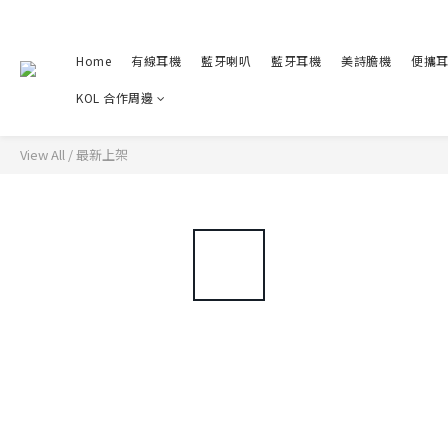
Home
有線耳機
藍牙喇叭
藍牙耳機
美詩膽機
便攜
KOL 合作周邊
View All
/
最新上架