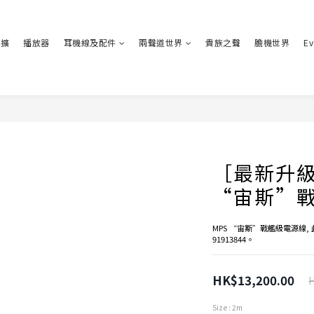
耳擴
播放器
耳機線及配件
兩聲道世界
貴族之聲
膽機世界
Ev
［最新升級
“宙斯”
MPS “宙斯”戰艦級電源線, 
91913844。
HK$13,200.00
H
Size
: 2m