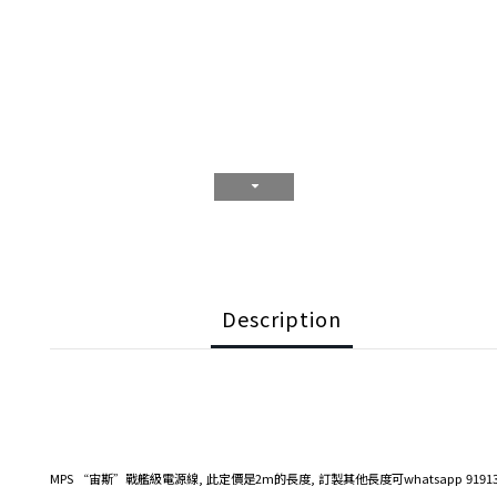
Description
MPS “宙斯”戰艦級電源線, 此定價是2m的長度, 訂製其他長度可whatsapp 91913