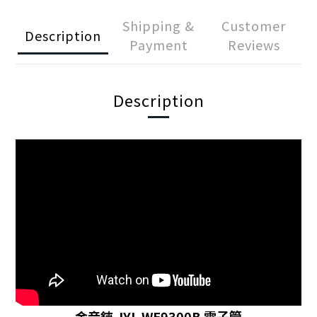
Shipping &
Customer
Description
Payment
Reviews
Description
金音錸 JYL WE9300B 電子管