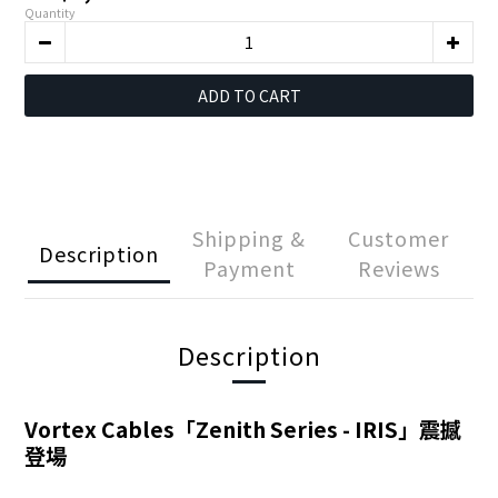
Quantity
ADD TO CART
Shipping &
Customer
Description
Payment
Reviews
Description
Vortex Cables「Zenith Series - IRIS」震撼
登場