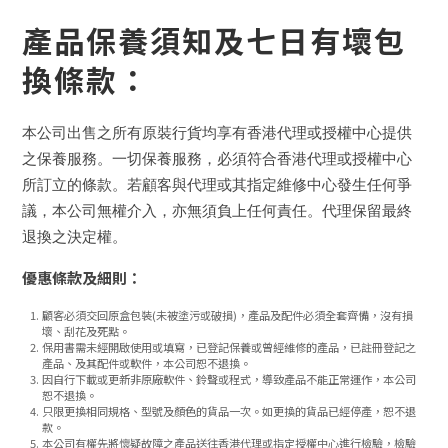
產品保養須知及七日有壞包
換條款：
本公司出售之所有原裝行貨均享有香港代理或授權中心提供
之保養服務。一切保養服務，必須符合香港代理或授權中心
所訂立的條款。若顧客與代理或其指定維修中心發生任何爭
議，本公司無權介入，亦無須負上任何責任。代理保留最終
退換之決定權。
優惠條款及細則：
顧客必須交回原盒包裝(未被塗污或破損)，產品及配件必須全套齊備，沒有損
壞、刮花及死點。
保用書需未經開啟使用或填寫，已登記保養或曾經維修的產品，已註冊登記之
產品、及其配件或軟件，本公司恕不退換。
因自行下載或更新非原廠軟件、鈴聲或程式，導致產品不能正常運作，本公司
恕不退換。
只限更換相同規格、型號及顏色的貨品一次。如更換的貨品已經停產，恕不退
款。
本公司有權先將懷疑故障之產品送往香港代理或指定授權中心進行檢驗，檢驗