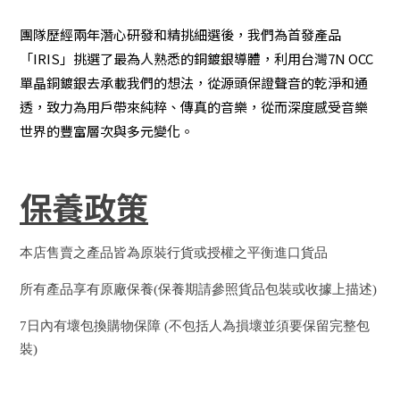
團隊歷經兩年潛心研發和精挑細選後，我們為首發產品
「IRIS」挑選了最為人熟悉的銅鍍銀導體，利用台灣7N OCC
單晶銅鍍銀去承載我們的想法，從源頭保證聲音的乾淨和通
透，致力為用戶帶來純粹、傳真的音樂，從而深度感受音樂
世界的豐富層次與多元變化。
保養政策
本店售賣之產品皆為原裝行貨或授權之平衡進口貨品
所有產品享有原廠保養(保養期請參照貨品包裝或收據上描述)
7日內有壞包換購物保障 (不包括人為損壞並須要保留完整包
裝)