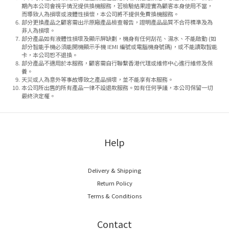
期內本公司會視乎情況提供換機服務，若檢驗結果證實為顧客本身使用不當，
而導致人為損壞或液體性損懷，本公司將不提供免費換機服務。
部分更換產品之顧客需出示原廠產品檢查報告，證明產品品質不合符標準及為
非人為損壞。
部分產品如有液體性損壞及顯示屏缺劃，機身有任何刮花、濕水、不能啟動 (如
部分智能手機必須能開機顯示手機 IEMI 編號或電腦機身號碼)，或不能讀取智能
卡，本公司恕不退換。
部分產品不適用於本服務，顧客需自行聯繫香港代理或維修中心進行維修及保
養。
天災或人為意外等事故導致之產品損壞，並不能享有本服務。
本公司所出售的所有產品一律不設退款服務。如有任何爭議，本公司保留一切
最終決定權。
Help
Delivery & Shipping
Return Policy
Terms & Conditions
Contact