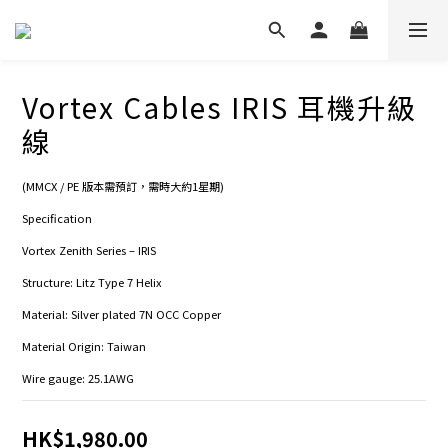
Vortex Cables IRIS 耳機升級
線
(MMCX / PE 版本需預訂，需時大約1星期)
Specification
Vortex Zenith Series – IRIS
Structure: Litz Type 7 Helix
Material: Silver plated 7N OCC Copper
Material Origin: Taiwan
Wire gauge: 25.1AWG
HK$1,980.00