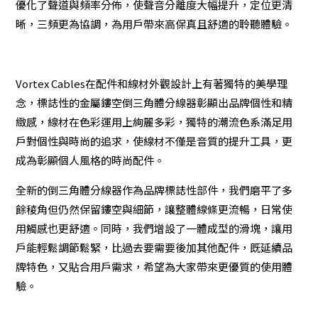
優化了聲道與頻率分佈，使聲音分離度大幅提升，定位更清
晰，三頻更為協調，為用戶帶來高保真且舒適的聆聽體驗。
Vortex Cables在配件和線材外觀設計上有著獨特的美學理
念，標誌性的金屬鏤空倒三角體分線器彰顯出品牌個性和精
緻感，線材在色彩運用上絢麗多彩，獨特的潮流色系滿足用
戶對個性與時尚的追求，使線材不僅是音質的提升工具，更
成為彰顯個人風格的時尚配件。
全新的倒三角體分線器作為品牌標誌性部件，我們磨平了多
餘稜角但仍然保留鏤空與細節，讓整體線條更流暢，日常使
用觸感也更舒適。同時，我們增設了一體成型的滑塊，讓用
戶能輕鬆調節鬆緊，比過去要需要後加其他配件，既延續品
牌特色，又貼合用戶需求，希望為大家帶來更優質的使用體
驗。