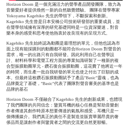
Horizon Doom 是一個充滿活力的聲學產品開發團隊，致力為
音樂愛好者提供煥然一新的自然聽覺體驗。 團隊在聲學專家
Yokoyama Kagehiko 先生的帶領下，不斷探索和創新。
Kagehiko 先生曾是日本安橋公司技術研發部的重要成員，並
在聲學領域擁有深厚的研究基礎同時是一位資深樂迷，對音
樂本身的感受和思考使他熱衷於改良現有的呈現方式。
Kagehiko 先生始終認為動圈是最理想的單元，但他也認為市
面上現有能採購到的動圈都不能符合Horizon Doom 對聲音的
需求，唯一的出路只有自我研發。因此利用自己在聲學設
計、材料科學和電聲工程方面的專業知識研製了一種新的複
合型振膜動圈單元 - 鑽石復合振膜動圈，這花費了他將近一年
的時間，而生產一批自我研發的單元也使之付出了巨額的成
本。但最終這枚鑽石振膜動圈賦予了產品"Basic"靈魂，也為
品牌奠定了基礎，"Basic"代表了團隊對聲音審美的基準也是
品牌的基石
Horizon Doom 不僅融合了Kagehiko 先生的創新成果，也體現
了我們團隊的共同信念：鑒賞耳機的核心任務是幫助音樂創
作者傳達其創作時原本想要傳達的氣氛和感受，耳機只是一
個傳播媒介。我們真正的責任不是製造並販賣華麗昂貴的奢
侈品而是讓創作者與鑒賞者之間的交流更自然更順暢。