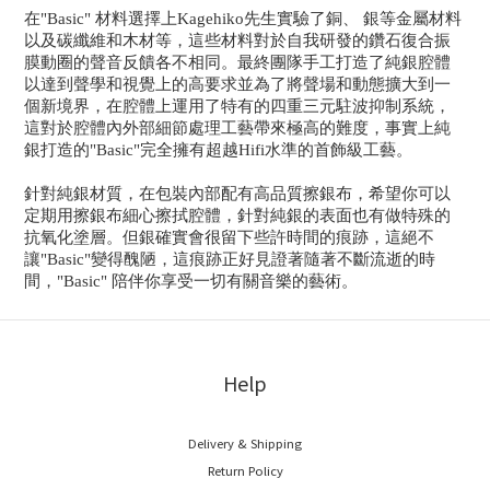
在"Basic" 材料選擇上Kagehiko先生實驗了銅、 銀等金屬材料
以及碳纖維和木材等，這些材料對於自我研發的鑽石復合振
膜動圈的聲音反饋各不相同。最終團隊手工打造了純銀腔體
以達到聲學和視覺上的高要求並為了將聲場和動態擴大到一
個新境界，在腔體上運用了特有的四重三元駐波抑制系統，
這對於腔體內外部細節處理工藝帶來極高的難度，事實上純
銀打造的"Basic"完全擁有超越Hifi水準的首飾級工藝。
針對純銀材質，在包裝內部配有高品質擦銀布，希望你可以
定期用擦銀布細心擦拭腔體，針對純銀的表面也有做特殊的
抗氧化塗層。但銀確實會很留下些許時間的痕跡，這絕不
讓"Basic"變得醜陋，這痕跡正好見證著隨著不斷流逝的時
間，"Basic" 陪伴你享受一切有關音樂的藝術。
Help
Delivery & Shipping
Return Policy