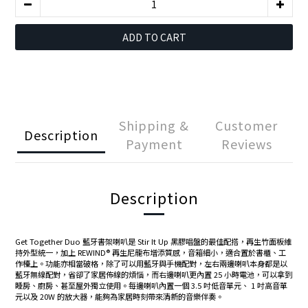
ADD TO CART
Shipping &
Customer
Description
Payment
Reviews
Description
Get Together Duo 藍牙書架喇叭是 Stir It Up 黑膠唱盤的最佳配搭，再生竹面板維
持外型統一，加上 REWIND® 再生尼龍布增添質感，音箱細小，適合置於書櫃、工
作檯上。功能亦相當破格，除了可以用藍牙與手機配對，左右兩邊喇叭本身都是以
藍牙無線配對，省卻了家居佈線的煩惱，而右邊喇叭更內置 25 小時電池，可以拿到
睡房、廚房、甚至屋外獨立使用。每邊喇叭內置一個 3.5 吋低音單元、 1 吋高音單
元以及 20W 的放大器，能夠為家居時刻帶來清新的音樂伴奏。