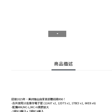
商品描述
迎接2025年，美詩推出自家首部膽前級R90！
-合共使用10支庫存電子管 (12AX7 x2, 12DT5 x1, 17BE3 x1, 6KE8 x6)
-配備MM/MC-L/MC-H黑膠放大
-1組XLR輸入+ 2組RCA輸入