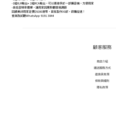
-1組XLR輸出+ 2組RCA輸出，可以連接多於一部擴音機，方便用家
-高低音頻率選擇，讓用家因應聆聽環境調節
回饋美詩用家定價$9280港幣，首批製作30部，欲購從速！
查詢及試聽WhatsApp 9191 3844
顧客服務
商店介紹
運送服務方式
退換貨政策
條款與細則
隱私政策