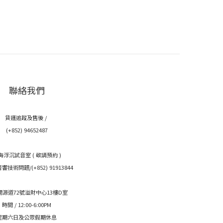
聯絡我們
貨運追蹤及售後 /
(+852) 94652487
海浮沉試音室 ( 敬請預約 )
技術問題/(+852) 91913844
開源道72號溢財中心13樓D室
時間 / 12:00-6:00PM
星期六日及公眾假期休息