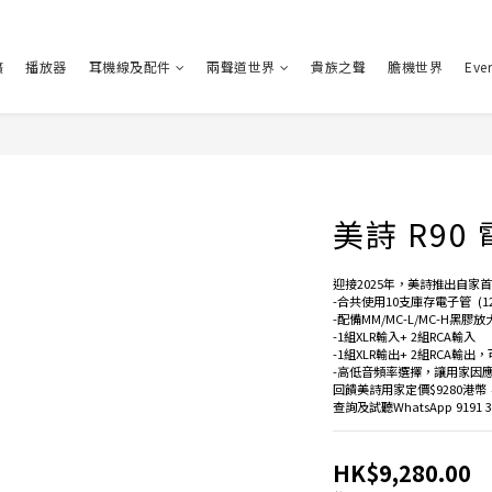
擴
播放器
耳機線及配件
兩聲道世界
貴族之聲
膽機世界
Eve
美詩 R90
迎接2025年，美詩推出自家首
-合共使用10支庫存電子管  (12AX7 
-配備MM/MC-L/MC-H黑膠放
-1組XLR輸入+ 2組RCA輸入
-1組XLR輸出+ 2組RCA
-高低音頻率選擇，讓用家因
回饋美詩用家定價$9280港
查詢及試聽WhatsApp 9191 3
HK$9,280.00