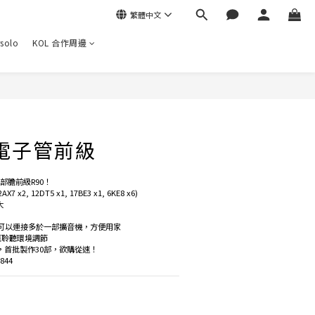
繁體中文
rsolo
KOL 合作周邊
 電子管前級
部膽前級R90！
x2, 12DT5 x1, 17BE3 x1, 6KE8 x6)
大
輸出，可以連接多於一部擴音機，方便用家
應聆聽環境調節
幣，首批製作30部，欲購從速！
844