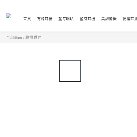
首頁
有線耳機
藍牙喇叭
藍牙耳機
美詩膽機
便攜耳
全部商品
/
膽機世界