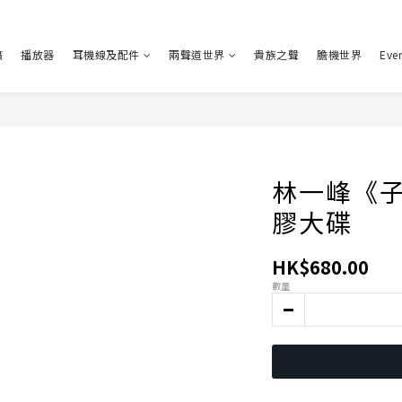
擴
播放器
耳機線及配件
兩聲道世界
貴族之聲
膽機世界
Eve
林一峰《子
膠大碟
HK$680.00
數量