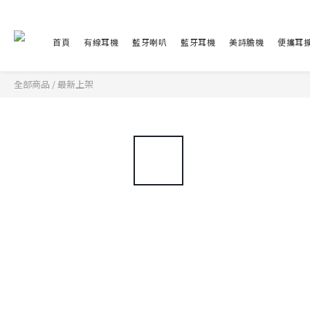
首頁
有線耳機
藍牙喇叭
藍牙耳機
美詩膽機
便攜耳
全部商品
/
最新上架