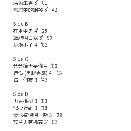
活色生香 3’01
舊居中的鋼琴 3’42
Side B
在水中央 4’28
誰能明白我 3’50
沙漠小子 4‘02
Side C
分分鐘需要你 4‘06
追憶 (黑膠專屬) 4‘13
這一個夜 3‘42
Side D
再見楊柳 3‘03
似夢迷離 3‘18
懷念這深深一吻 3‘29
究竟天有幾高 3’02