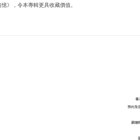
追憶》，令本專輯更具收藏價值。
毒
預約及音響
觀塘