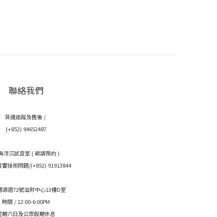
聯絡我們
貨運追蹤及售後 /
(+852) 94652487
海浮沉試音室 ( 敬請預約 )
技術問題/(+852) 91913844
開源道72號溢財中心13樓D室
時間 / 12:00-6:00PM
星期六日及公眾假期休息