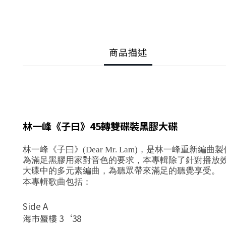
商品描述
林一峰《子曰》45轉雙碟裝黑膠大碟
林一峰《子曰》(Dear Mr. Lam)，是林一峰重
為滿足黑膠用家對音色的要求，本專輯除了針對播放效果
大碟中的多元素編曲，為聽眾帶來滿足的聽覺享受。
本專輯歌曲包括：
Side A
海市蜃樓 3‘38