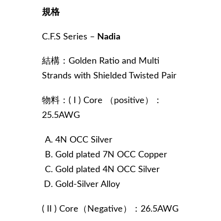
規格
C.F.S Series –
Nadia
結構：Golden Ratio and Multi
Strands with Shielded Twisted Pair
物料：( I ) Core （positive）：
25.5AWG
4N OCC Silver
Gold plated 7N OCC Copper
Gold plated 4N OCC Silver
Gold-Silver Alloy
( II ) Core（Negative）：26.5AWG