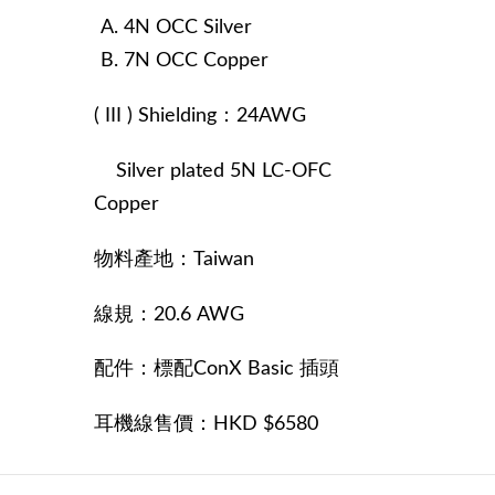
4N OCC Silver
7N OCC Copper
( III ) Shielding：24AWG
Silver plated 5N LC-OFC
Copper
物料產地：Taiwan
線規：20.6 AWG
配件：標配ConX Basic 插頭
耳機線售價：HKD $6580