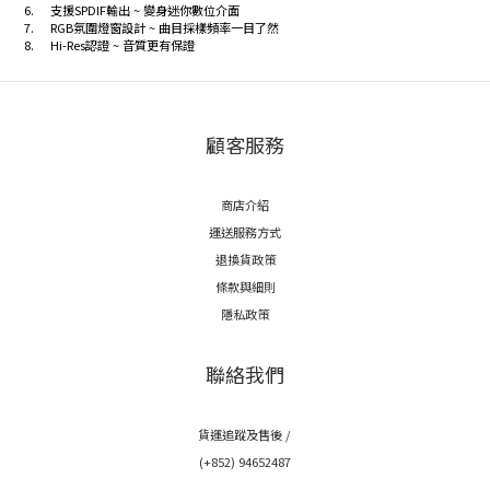
6.
支援SPDIF輸出 ~ 變身迷你數位介面
7.
RGB氛圍燈窗設計 ~ 曲目採樣頻率一目了然
8.
Hi-Res認證 ~ 音質更有保證
顧客服務
商店介紹
運送服務方式
退換貨政策
條款與細則
隱私政策
聯絡我們
貨運追蹤及售後 /
(+852) 94652487