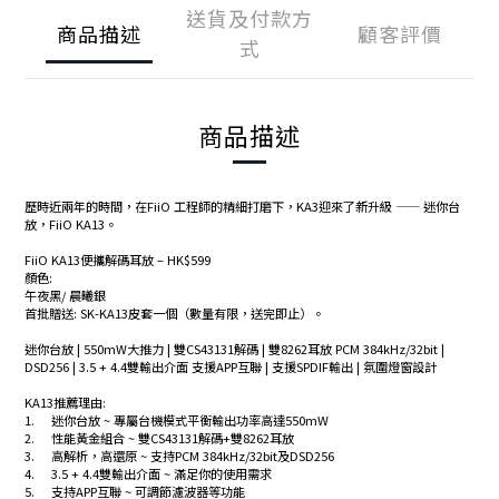
送貨及付款方
商品描述
顧客評價
式
商品描述
歷時近兩年的時間，在FiiO 工程師的精細打磨下，KA3迎來了新升級 —— 迷你台
放，FiiO KA13。
FiiO KA13便攜解碼耳放 – HK$599
顏色:
午夜黑/ 晨曦銀
首批贈送: SK-KA13皮套一個（數量有限，送完即止）。
迷你台放 | 550mW大推力 | 雙CS43131解碼 | 雙8262耳放 PCM 384kHz/32bit |
DSD256 | 3.5 + 4.4雙輸出介面 支援APP互聯 | 支援SPDIF輸出 | 氛圍燈窗設計
KA13推薦理由:
1.
迷你台放 ~ 專屬台機模式平衡輸出功率高達550mW
2.
性能黃金組合 ~ 雙CS43131解碼+雙8262耳放
3.
高解析，高還原 ~ 支持PCM 384kHz/32bit及DSD256
4.
3.5 + 4.4雙輸出介面 ~ 滿足你的使用需求
5.
支持APP互聯 ~ 可調節濾波器等功能