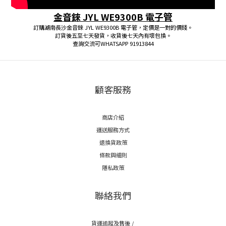
金音錸 JYL WE9300B 電子管
訂購湖南長沙金音錸 JYL WE9300B 電子管，定價是一對的價錢。
訂貨後五至七天發貨，收貨後七天內有壞包換。
查詢交流可WHATSAPP 91913844
顧客服務
商店介紹
運送服務方式
退換貨政策
條款與細則
隱私政策
聯絡我們
貨運追蹤及售後 /