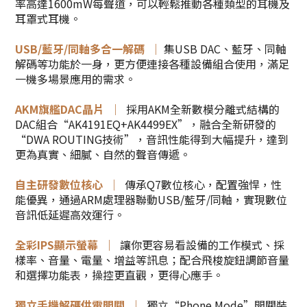
率高達1600mW每聲道，可以輕鬆推動各種類型的耳機及
耳罩式耳機。
USB/藍牙/同軸多合一解碼 ｜
集USB DAC、藍牙、同軸
解碼等功能於一身，更方便連接各種設備組合使用，滿足
一機多場景應用的需求。
AKM旗艦DAC晶片 ｜
採用AKM全新數模分離式結構的
DAC組合“AK4191EQ+AK4499EX”，融合全新研發的
“DWA ROUTING技術”，音訊性能得到大幅提升，達到
更為真實、細膩、自然的聲音傳遞。
自主研發數位核心 ｜
傳承Q7數位核心，配置強悍，性
能優異，通過ARM處理器聯動USB/藍牙/同軸，實現數位
音訊低延遲高效運行。
全彩IPS顯示螢幕 ｜
讓你更容易看設備的工作模式、採
樣率、音量、電量、增益等訊息；配合飛梭旋鈕調節音量
和選擇功能表，操控更直觀，更得心應手。
獨立手機解碼供電開關 ｜
獨立“Phone Mode”開關裝