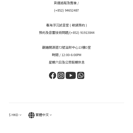
貨運追蹤及售後 /
(+852) 94652487
毒海浮沉試音室 ( 敬請預約 )
預約及音響技術問題/(+852) 91913844
觀塘開源道72號溢財中心13樓D室
時間 / 12:00-6:00PM
星期六日及公眾假期休息
$
HKD
繁體中文