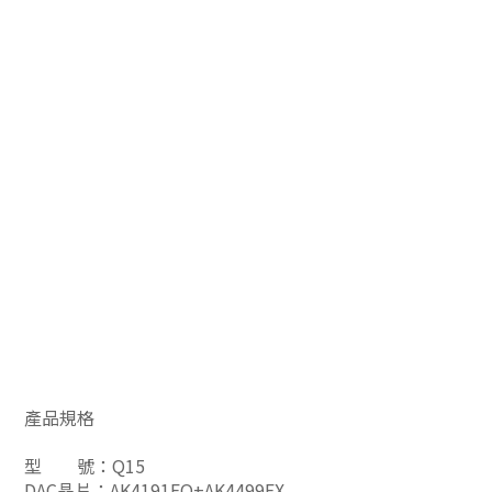
產品規格
型 號：Q15
DAC晶片：AK4191EQ+AK4499EX