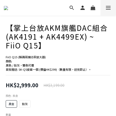
【掌上台放AKM旗艦DAC組合
(AK4191 + AK4499EX) ~
FiiO Q15】
FiiO Q15 (解碼耳機功率放大器)
顏色:
黑色 / 鈦灰，雙色可選
首批贈送: SK-Q5皮套一個 (價值HK$299)（數量有限，送完即止）。
HK$2,999.00
HK$3,199.00
顏色
: 黑金
黑金
鈦灰
數量