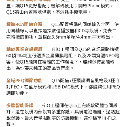
置，讓Q15更好搭配手機解碼使用；開啟Phone模式，
Q15將由內置電池供電，不消耗手機電量。
標準RCA同軸介面 ｜
Q15配置標準的同軸輸入介面，使
用同軸線可以直接連接數位播放器和CD等設備，免去二
次轉接的損耗，並搭配3.5mm單端/4.4mm平衡輸出。
精於專業音訊還原 ｜
FiiO工程師為Q15的音訊電路精選
60顆1‰精度低溫漂金屬薄膜電阻，以及28顆寬溫NPO電
容，使Q15能夠在複雜的工作環境下，能夠保持高能輸
出，為你帶來純正的高品質音樂。
全域PEQ調節功能 ｜
Q15配備7種預設調音風格及3種自
訂PEQ，在藍牙模式和USB DAC模式下，都能夠使用PEQ
調節功能。
多重智能保護 ｜
FiiO工程師在Q15上完成軟硬體協同設
計，還在設備內部設有多重保護，具備電池隔離、過熱超
載保護、最大音量限制等的防護機制，讓你暢享Hi-Fi之
聲。