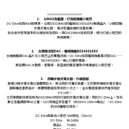
====================
1.
以MAX為藍圖，打造超旗艦小尾巴
DC-Elite採用MAX級標準，沿用DX320MAX的羅姆BD34301EKV解碼晶片，24級四聯
步進式電位器， 電流型播放機的完整架構，
鈦合金外殼等諸多的尖端技術及用料。與DX320MAX技術同源，傾力打造小尾巴的
珠穆朗瑪！
2.
台機電流型DAC，羅姆旗艦BD34301EKV
台機旗艦級DAC晶片在小尾巴上的驚豔亮相。DC-Elite採用羅姆旗艦電流型DAC——
BD34301EKV，精心打磨的電路，
將這顆DAC大動態、寬聲場、高密度的聲音優勢淬煉濃縮在小尾巴裡。
3.
四聯步進式電位器，升維超越
普通24級步進式電位器體積巨大，無法用於可攜式裝置。艾巴索對傳統步進式電位
器解構並重新設計，將體積壓縮至原來的十分之一，左右聲道差異依然確保低於
±0.1dB。
艾巴索開創性將這款為DX320MAX特別打造的步進式電位器，用於DC-Elite上。告別
數位音量調節降bit之憂。32Ω耳機正常音量下（約50mV-100mV輸出），DC-Elite
的SNR碾壓式領先！
DC-Elite與其他小尾巴 SNR對比（50mV）
DC-Elite 96.3dBA
競品A 73dBA