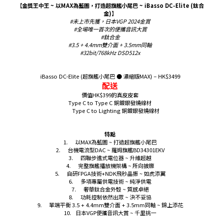
【金獎王中王 ~ 以MAX為藍圖，打造超旗艦小尾巴 ~ iBasso DC-Elite (鈦合
金)】
#未上市先獲，日本VGP 2024金賞
#全場唯一首次的便攜音訊大賞
#鈦合金
#3.5 + 4.4mm雙介面 + 3.5mm同軸
#32bit/768kHz DSD512x
iBasso DC-Elite (超旗艦小尾巴 ● 濃縮版MAX) – HK$3499
配送
價值HK$399的真皮皮套
Type C to Type C 銅鍍銀發燒線材
Type C to Lighting 銅鍍銀發燒線材
特點
1.
以MAX為藍圖 ~ 打造超旗艦小尾巴
2.
台機電流型DAC ~ 羅姆旗艦BD34301EKV
3.
四聯步進式電位器 ~ 升維超越
4.
完整旗艦播放機架構 ~ 所向披靡
5.
自研FPGA技術+NDK飛秒晶振 ~ 如虎添翼
6.
多項專屬供電技術 ~ 純淨供電
7.
奢華鈦合金外殼 ~ 質感卓絕
8.
功耗控制依然出眾 ~ 決不妥協
9.
單端平衡 3.5 + 4.4mm雙介面 + 3.5mm同軸 ~ 錦上添花
10.
日本VGP便攜音訊大賞 ~ 千里挑一