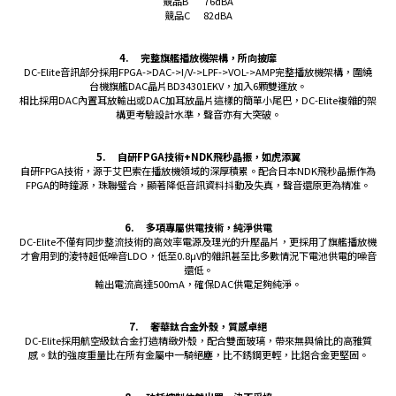
競品B 76dBA
競品C 82dBA
4.
完整旗艦播放機架構，所向披靡
DC-Elite音訊部分採用FPGA->DAC->I/V->LPF->VOL->AMP完整播放機架構，圍繞
台機旗艦DAC晶片BD34301EKV，加入6顆雙運放。
相比採用DAC內置耳放輸出或DAC加耳放晶片這樣的簡單小尾巴，DC-Elite複雜的架
構更考驗設計水準，聲音亦有大突破。
5.
自研FPGA技術+NDK飛秒晶振，如虎添翼
自研FPGA技術，源于艾巴索在播放機領域的深厚積累。配合日本NDK飛秒晶振作為
FPGA的時鐘源，珠聯璧合，顯著降低音訊資料抖動及失真，聲音還原更為精准。
6.
多項專屬供電技術，純淨供電
DC-Elite不僅有同步整流技術的高效率電源及理光的升壓晶片，更採用了旗艦播放機
才會用到的淩特超低噪音LDO，低至0.8μV的雜訊甚至比多數情況下電池供電的噪音
還低。
輸出電流高達500mA，確保DAC供電足夠純淨。
7.
奢華鈦合金外殼，質感卓絕
DC-Elite採用航空級鈦合金打造精緻外殼，配合雙面玻璃，帶來無與倫比的高雅質
感。鈦的強度重量比在所有金屬中一騎絕塵，比不銹鋼更輕，比鋁合金更堅固。