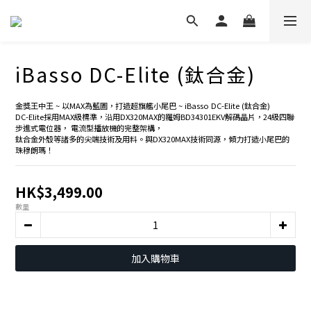
iBasso DC-Elite (鈦合金)
金獎王中王 ~ 以MAX為藍圖，打造超旗艦小尾巴 ~ iBasso DC-Elite (鈦合金)
DC-Elite採用MAX級標準，沿用DX320MAX的羅姆BD34301EKV解碼晶片，24級四聯
步進式電位器， 電流型播放機的完整架構，
鈦合金外殼等諸多的尖端技術及用料。與DX320MAX技術同源，傾力打造小尾巴的
珠穆朗瑪！
HK$3,499.00
數量
加入購物車