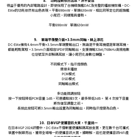
8.
功耗控制依然出眾，決不妥協
得益于優秀的內部電路設計，即使採用了台機級旗艦DAC及完整的播放機架構，DC-
Elite的功耗依然有出色表現。平衡690mW，單端630mW，相比同等定位的超旗艦
小尾巴，同樣獨具優勢。
平衡690mW 單端630mW
9.
單端平衡雙介面+3.5mm同軸，錦上添花
DC-Elite擁有4.4mm平衡+3.5mm單端雙輸出口，無論是平衡耳機還是單端耳機，
都能輕鬆駕馭。3.5mm介面相容SPDIF同軸輸出，支援傳輸32bit/768kHz高規格數
位信號至外部解碼耳放，讓小尾巴化身數位轉盤。
不同模式下，指示燈顏色
連接未播放
PCM模式
DSD模式
同軸輸出模式
多功能微調按鈕
按一下按鈕降低PCM音量 1dB，可連續點按3次，最多降低3dB。 第 4 次按下音量
將恢復至調整之前。
長按此按鈕可將3.5mm輸出設置為同軸輸出，同時指示燈變為白色。
10.
日本VGP便攜音訊大賞，千里挑一
在日本VGP 2024評選中，DC-Elite不僅斬獲便攜解碼耳放金賞，更在數千台可攜式
裝置中脫穎而出，獲得全場唯一的便攜音訊大賞。據瞭解，這也是便攜音訊HiFi產