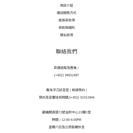
商店介紹
運送服務方式
退換貨政策
條款與細則
隱私政策
聯絡我們
貨運追蹤及售後 /
(+852) 94652487
毒海浮沉試音室 ( 敬請預約 )
預約及音響技術問題/(+852) 91913844
觀塘開源道72號溢財中心13樓D室
時間 / 12:00-6:00PM
星期六日及公眾假期休息