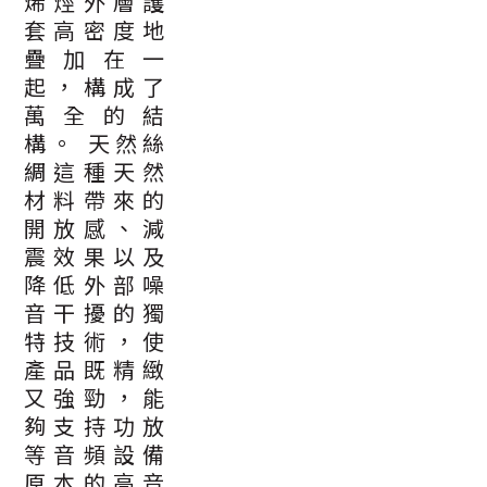
烯烴外層護
套高密度地
疊加在一
起，構成了
萬全的結
構。 天然絲
綢這種天然
材料帶來的
開放感、減
震效果以及
降低外部噪
音干擾的獨
特技術，使
產品既精緻
又強勁，能
夠支持功放
等音頻設備
原本的高音