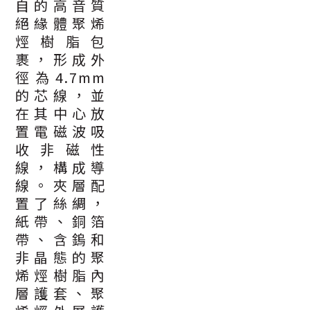
自的高音質
絕緣體聚烯
烴樹脂包
裹，形成外
徑為4.7mm
的芯線，並
在其中心放
置電磁波吸
收非磁性
線，構成導
線。夾層配
置了絲綢，
紙帶、銅箔
帶、含鎢和
非晶態的聚
烯烴樹脂內
層護套、聚