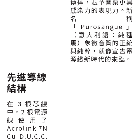
傳達，賦予音樂更具
感染力的表現力。新
名稱
「Purosangue」
（意大利語：純種
馬）象徵音質的正統
與純粹，就像宣告電
源綫新時代的來臨。
先進導線
結構
在 3 根芯線
中，2 根電源
線使用了
Acrolink 7N
Cu D.U.C.C.