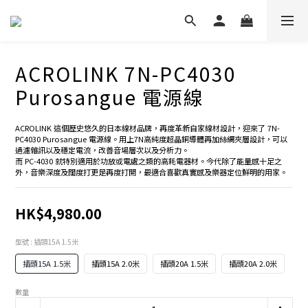
ACROLINK 7N-PC4030
Purosangue 電源線
ACROLINK 這個歷史悠久的日本線材品牌，再度革新自家線材設計，迎來了 7N-
PC4030 Purosangue 電源線。用上7N高純度超晶銅導體再加絲綢夾層設計，可以
過濾雜訊以及穩定電流，改善音場層次以及分析力。
而 PC-4030 就特別適用於功放或電處之類的高耗電器材。今代除了能量感十足之
外，音樂深度及闊度打更是再度打開，最適合喜歡真實感及樂器定位鮮明的用家。
HK$4,980.00
型號
: 插頭15A 1.5米
插頭15A 1.5米
插頭15A 2.0米
插頭20A 1.5米
插頭20A 2.0米
數量