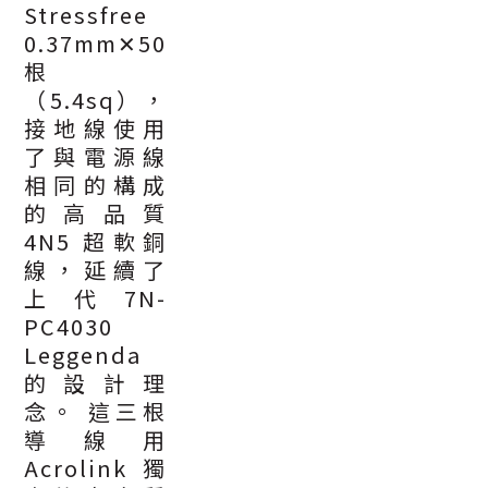
Stressfree
0.37mm✕50
根
（5.4sq），
接地線使用
了與電源線
相同的構成
的高品質
4N5 超軟銅
線，延續了
上代7N-
PC4030
Leggenda
的設計理
念。 這三根
導線用
Acrolink獨