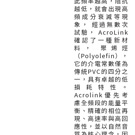
此頻率越高，阻抗
越低，就會出現高
頻成分衰減等現
象， 經過無數次
試驗， AcroLink
確認了一種新材
料， 聚烯烴
（Polyolefin），
它的介電常數僅為
傳統PVC的四分之
一，具有卓越的低
損耗特性。
Acrolink優先考
慮全頻段的能量平
衡、精確的相位再
現、高速率與高回
應性，並以自然音
質為核心理念，因